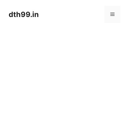
Skip
to
dth99.in
Menu
content