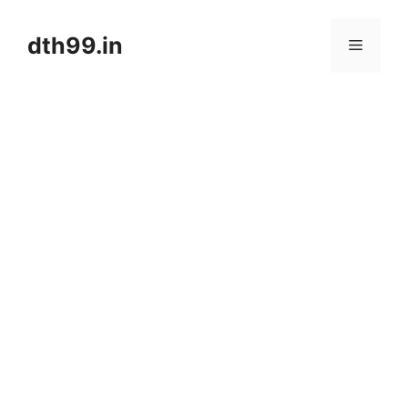
Skip
to
dth99.in
Menu
content