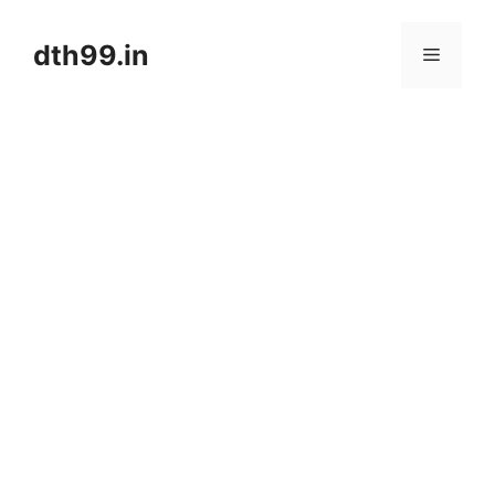
Skip
to
dth99.in
Menu
content