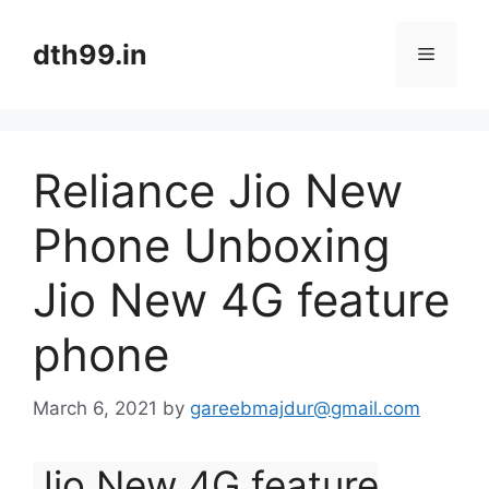
Skip
to
dth99.in
Menu
content
Reliance Jio New
Phone Unboxing
Jio New 4G feature
phone
March 6, 2021
by
gareebmajdur@gmail.com
Jio New 4G feature